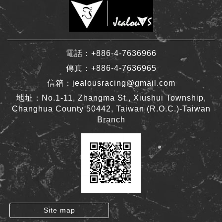
電話：
+886-4-7636966
傳真：
+886-4-7636965
信箱：
jealousracing@gmail.com
地址：No.1-11, Zhangma St., Xiushui Township,
Changhua County 50442, Taiwan (R.O.C.)-Taiwan
Branch
Site map